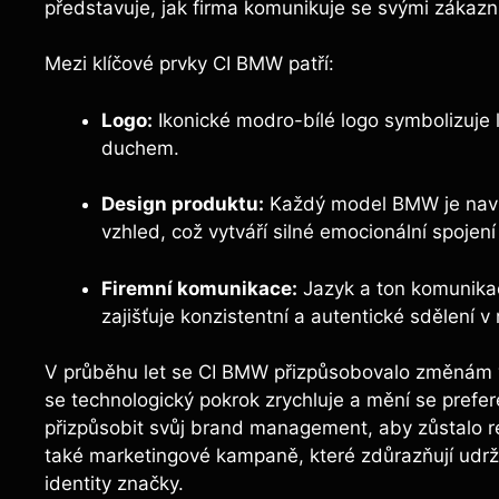
představuje, jak firma komunikuje se svými zákazní
Mezi klíčové prvky CI BMW patří:
Logo:
Ikonické modro-bílé logo symbolizuje le
duchem.
Design produktu:
Každý model BMW je navrž
vzhled, což vytváří silné emocionální spojení
Firemní komunikace:
Jazyk a ton komunikac
zajišťuje konzistentní a autentické sdělení v
V průběhu let se CI BMW přizpůsobovalo změnám v
se technologický pokrok zrychluje a mění se prefe
přizpůsobit svůj brand management, aby zůstalo re
také marketingové kampaně, které zdůrazňují udržit
identity značky.