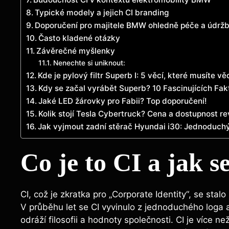
Typické modely a jejich CI branding
Doporučení pro majitele BMW ohledně péče a údržb
Často kladené otázky
Závěrečné myšlenky
Nenechte si uniknout:
Kde je pylový filtr Superb I: 5 věcí, které musíte vě
Kdy se začal vyrábět Superb? 10 Fascinujících Fak
Jaké LED žárovky pro Fabii? Top doporučení!
Kolik stojí Tesla Cybertruck? Cena a dostupnost r
Jak vyjmout zadní stěrač Hyundai i30: Jednoduch
Co je to CI a jak 
CI, což je zkratka pro „Corporate Identity“, se sta
V průběhu let se CI vyvinulo z jednoduchého loga
odráží filosofii a hodnoty společnosti. CI je více než