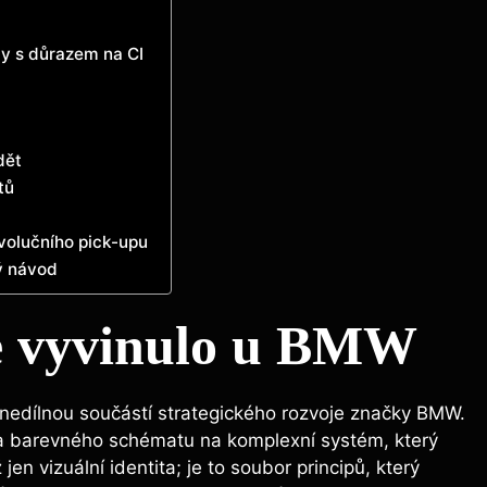
y s důrazem na CI
dět
tů
evolučního pick-upu
ý návod
se vyvinulo u BMW
lo nedílnou součástí strategického rozvoje značky BMW.
 a barevného schématu na komplexní systém, který
 jen vizuální identita; je to soubor principů, který