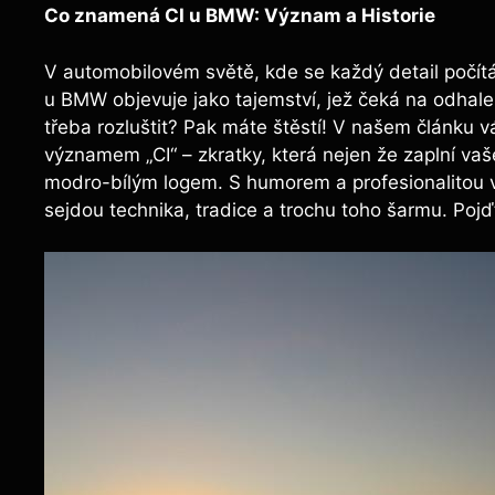
Co znamená CI u BMW: Význam a Historie
V automobilovém světě, kde se každý detail počítá 
u BMW objevuje jako tajemství, jež čeká na odhalení
třeba rozluštit? Pak máte štěstí! V našem článku 
významem „CI“ – zkratky, která nejen že zaplní vaš
modro-bílým logem. S humorem a profesionalitou
sejdou technika, tradice a trochu toho šarmu. Pojď