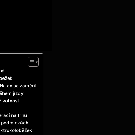
ená
oběžek
Na​ co se zaměřit
během jízdy
životnost
rací ⁤na trhu
 a podmínkách
ektrokoloběžek