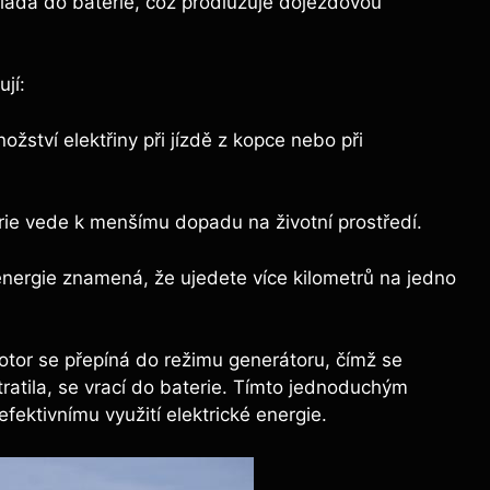
ukládá do ‍baterie, což prodlužuje dojezdovou
jí:
ství elektřiny ​při jízdě z kopce nebo ​při
ie vede k‍ menšímu dopadu‍ na životní prostředí.
nergie znamená,⁢ že ujedete více​ kilometrů ‌na jedno
tor se přepíná do režimu​ generátoru, čímž⁤ se
ratila, se vrací ‍do ‌baterie.​ Tímto jednoduchým
 efektivnímu ⁣využití elektrické energie.