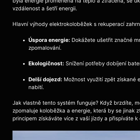
byla⁤ energie⁣ proměněna ‍na teplo a ztracena,⁢ se 
vzdálenost a⁢ šetří ⁤energii.
Hlavní výhody elektrokoloběžek⁢ s rekuperací zahrnu
Úspora⁤ energie:
Dokážete ušetřit značné množ
zpomalování.
Ekologičnost:
Snížení potřeby dobíjení bater
Delší dojezd:
Možnost využití zpět⁢ získané e
nabití.
Jak vlastně tento​ systém funguje? Když brzdíte, mo
zpomaluje ​koloběžka a energie, která by se jinak zt
principem získáváte více ⁢z vaší jízdy a přispíváte ⁢k