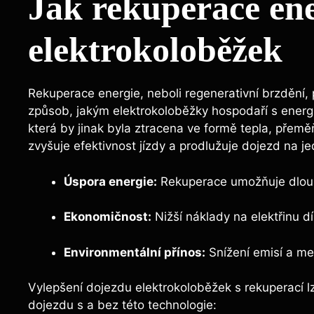
Jak rekuperace ener
elektrokoloběžek
Rekuperace energie, neboli regenerativní⁢ brzdění,⁤
způsob, jakým elektrokoloběžky hospodaří‌ s energií
která ​by jinak ‍byla ztracena ve⁣ formě tepla, ⁢přemě
zvyšuje efektivnost jízdy‍ a prodlužuje dojezd na jed
Úspora energie:
Rekuperace⁤ umožňuje ‍dlouh
Ekonomičnost:
Nižší náklady na elektřinu dí
Environmentální přínos:
⁤Snížení emisí a me
Vylepšení dojezdu‍ elektrokoloběžek s ⁢rekuperací l
dojezdu s a bez ⁤této​ technologie: