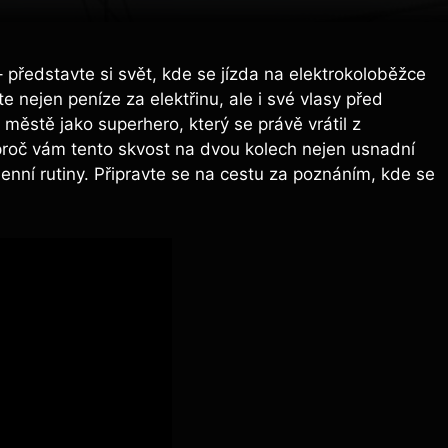
– představte si⁣ svět, kde se jízda na⁤ elektrokoloběžce
⁢nejen peníze za elektřinu, ale i své vlasy před⁣
městě‍ jako ⁤superhero, který se právě vrátil ⁤z‌
roč vám tento skvost na dvou kolech ⁢nejen usnadní
ní ​rutiny.​ Připravte se na ⁢cestu⁤ za⁣ poznáním, kde se‍