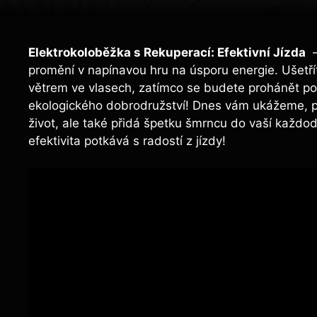
Elektrokoloběžka s Rekuperací: Efektivní Jízda
‍ 
promění v napínavou hru na úsporu energie. Ušetříte 
větrem ve vlasech, zatímco ⁤se‍ budete‌ prohánět‌ po ‌
ekologického dobrodružství! ​Dnes vám ukážeme, p
život, ale také ⁣přidá špetku šmrncu do vaší každoden
efektivita potkává⁢ s radostí z jízdy!