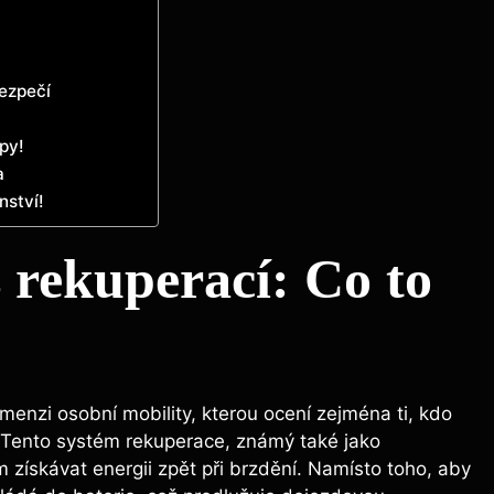
bezpečí
ipy!
a
nství!
 rekuperací: Co to
imenzi osobní mobility, kterou ocení zejména ti, kdo
. Tento systém rekuperace, známý ‍také jako
 získávat energii ⁣zpět při ⁤brzdění. Namísto toho, aby