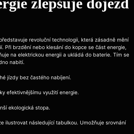
gie zlepšuje ⁣dojezd⁣
 představuje revoluční technologii, která zásadně mění
. ‍Při brzdění nebo klesání do kopce⁣ se část energie,
ňuje‍ na elektrickou energii a ukládá ⁢do baterie.⁣ Tím se
no ⁣nabití.
é jízdy ‌bez častého nabíjení.
ky‌ efektivnějšímu využití energie.
nší ekologická stopa.
ze ilustrovat následující tabulkou. Umožňuje srovnání