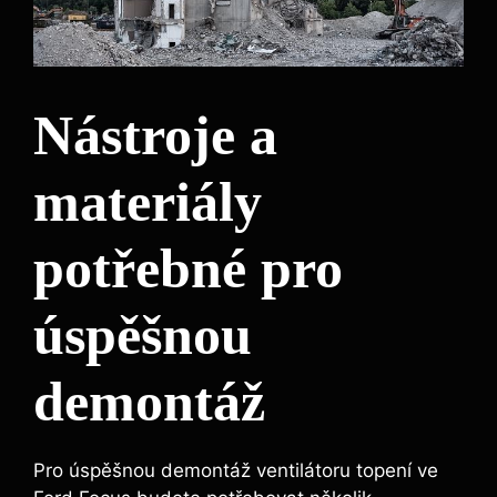
Nástroje a
materiály
potřebné pro
úspěšnou
demontáž
Pro úspěšnou demontáž ventilátoru topení ve