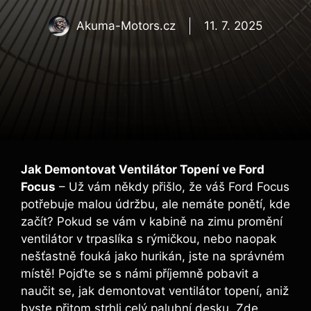
Akuma-Motors.cz
11. 7. 2025
Jak Demontovat Ventilátor Topení ve Ford
Focus
– Už vám někdy přišlo, že váš Ford Focus
potřebuje malou údržbu, ale nemáte ponětí, kde
začít? Pokud se vám v kabině na zimu promění
ventilátor v trpaslíka s rýmičkou, nebo naopak
nešťastně fouká jako hurikán, jste na správném
místě! Pojďte se s námi příjemně pobavit a
naučit se, jak demontovat ventilátor topení, aniž
byste přitom strhli celý palubní desku. Zde