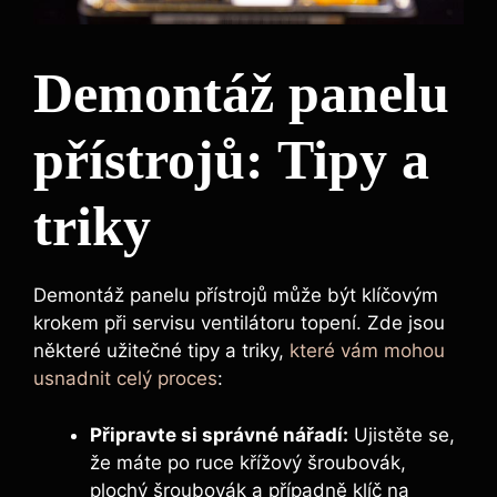
Demontáž panelu
přístrojů: Tipy a
triky
Demontáž panelu přístrojů může být klíčovým
krokem při servisu ventilátoru topení. Zde jsou
některé užitečné tipy a triky,
které vám mohou
usnadnit celý proces
:
Připravte si správné nářadí:
Ujistěte se,
že máte po ruce křížový šroubovák,
plochý šroubovák a případně klíč na