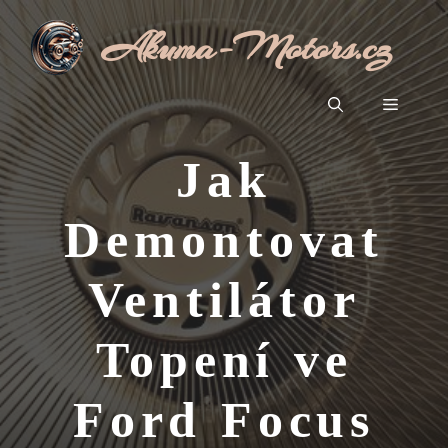
Přeskočit
Akuma-Motors.cz
na
obsah
Menu
Jak
Demontovat
Ventilátor
Topení ve
Ford Focus