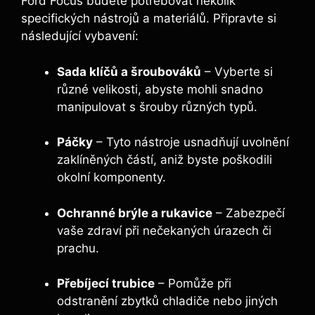
Ford Focus budete potřebovat několik
specifických nástrojů a materiálů. Připravte si
následující vybavení:
Sada klíčů a šroubováků
– Vyberte si
různé velikosti, abyste mohli snadno
manipulovat s šrouby různých typů.
Páčky
– Tyto nástroje usnadňují uvolnění
zaklíněných částí, aniž byste poškodili
okolní komponenty.
Ochranné brýle a rukavice
– Zabezpečí
vaše zdraví při nečekaných úrazech či
prachu.
Přebíjecí trubice
– Pomůže při
odstranění zbytků chladiče nebo jiných