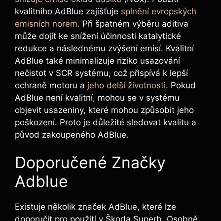
kvalitního AdBlue zajišťuje
splnění evropských
emisních norem
. Při špatném výběru aditiva
může dojít ke snížení účinnosti katalytické
redukce a následnému zvýšení emisí. Kvalitní
AdBlue také minimalizuje riziko usazování
nečistot v SCR systému, což přispívá k lepší
ochraně motoru a
jeho delší životnosti
. Pokud
AdBlue není kvalitní, mohou se v systému
objevit usazeniny, které mohou způsobit jeho
poškození. Proto je důležité sledovat kvalitu a
původ zakoupeného AdBlue.
Doporučené Značky
Adblue
Existuje několik značek AdBlue, které lze
doporučit pro použití v Škoda Superb. Osobně