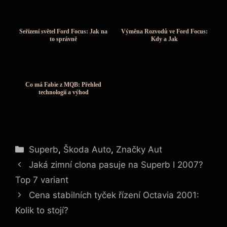
Seřízení světel Ford Focus: Jak na
Výměna Rozvodů ve Ford Focus:
to správně
Kdy a Jak
Co má Fabie z MQB: Přehled
technologií a výhod
Rubriky
Superb
,
Škoda Auto
,
Značky Aut
Jaká zimní clona pasuje na Superb I 2007?
Top 7 variant
Cena stabilních tyček řízení Octavia 2001:
Kolik to stojí?