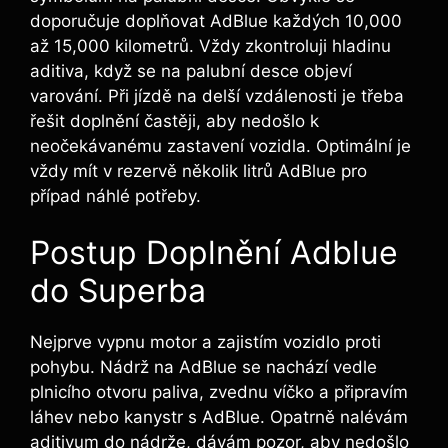
doporučuje doplňovat AdBlue každých 10,000
až 15,000 kilometrů. Vždy zkontroluji hladinu
aditiva, když se na palubní desce objeví
varování. Při jízdě na delší vzdálenosti je třeba
řešit doplnění častěji, aby nedošlo k
neočekávanému zastavení vozidla. Optimální je
vždy mít v rezervě několik litrů AdBlue pro
případ náhlé potřeby.
Postup Doplnění Adblue
do Superba
Nejprve vypnu motor a zajistím vozidlo proti
pohybu. Nádrž na AdBlue se nachází vedle
plnicího otvoru paliva, zvednu víčko a připravím
láhev nebo kanystr s AdBlue. Opatrně nalévám
aditivum do nádrže, dávám pozor, aby nedošlo