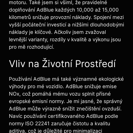
motoru. Také jsem si všiml, že pravidelné
doplňování AdBlue každých 10,000 až 15,000
kilometrů snižuje provozní náklady. Spojení mezi
vyšší počáteční investicí a nižšími dlouhodobými
náklady je klíčové. Ačkoliv jsem zvažoval
levnější varianty, rozdíly v kvalitě a výkonu jsou
pro mě rozhodující.
Vliv na Životní Prostředí
Používání AdBlue má také významné ekologické
výhody pro mé vozidlo. AdBlue snižuje emise
NOx, což pomáhá mému vozu splnit přísné
evropské emisní normy. Je mi jasné, že správný
AdBlue může výrazně snížit znečištění ovzduší.
Navíc používání certifikovaného AdBlue podle
normy ISO 22241 zaručuje čistotu a kvalitu
aditiva, což je důležité pro minimalizaci