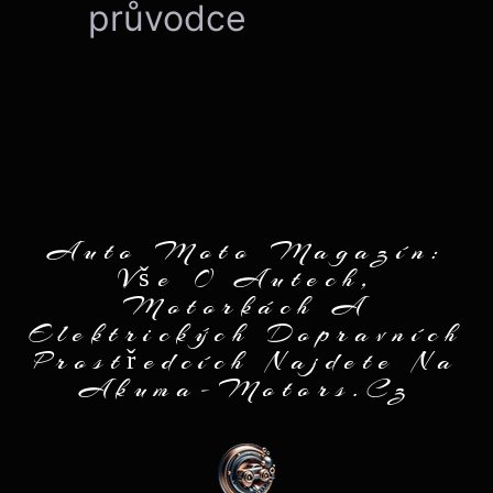
průvodce
Auto Moto Magazín:
Vše O Autech,
Motorkách A
Elektrických Dopravních
Prostředcích Najdete Na
Akuma-Motors.cz