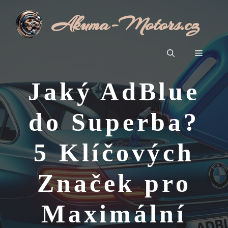
Přeskočit
Akuma-Motors.cz
na
obsah
Menu
Jaký AdBlue
do Superba?
5 Klíčových
Značek pro
Maximální