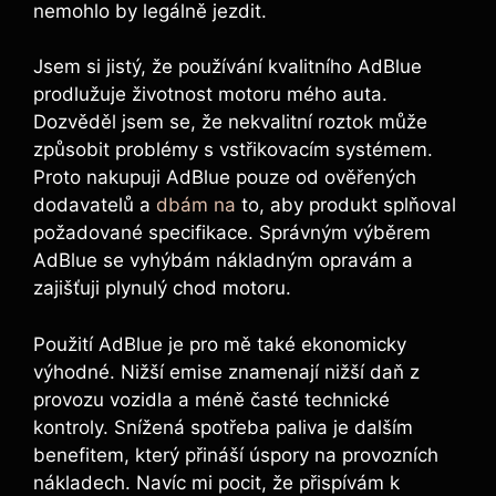
nemohlo by legálně jezdit.
Jsem si jistý, že používání kvalitního AdBlue
prodlužuje životnost motoru mého auta.
Dozvěděl jsem se, že nekvalitní roztok může
způsobit problémy s vstřikovacím systémem.
Proto nakupuji AdBlue pouze od ověřených
dodavatelů a
dbám na
to, aby produkt splňoval
požadované specifikace. Správným výběrem
AdBlue se vyhýbám nákladným opravám a
zajišťuji plynulý chod motoru.
Použití AdBlue je pro mě také ekonomicky
výhodné. Nižší emise znamenají nižší daň z
provozu vozidla a méně časté technické
kontroly. Snížená spotřeba paliva je dalším
benefitem, který přináší úspory na provozních
nákladech. Navíc mi pocit, že přispívám k