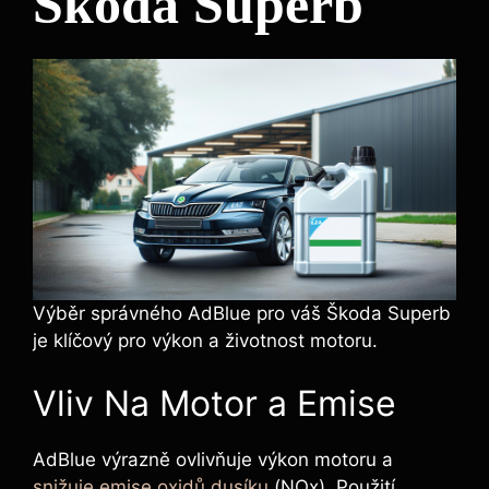
Škoda Superb
Výběr správného AdBlue pro váš Škoda Superb
je klíčový pro výkon a životnost motoru.
Vliv Na Motor a Emise
AdBlue výrazně ovlivňuje výkon motoru a
snižuje emise oxidů dusíku
(NOx). Použití