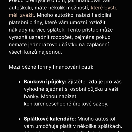
Pokud přemýšlíte o tom, jak financovat vaši
autoškolu, máte několik možností,
které byste
měli zvážit
. Mnoho autoškol nabízí flexibilní
platební plány, které vám umožní rozložit
náklady na více splátek. Tento přístup může
výrazně usnadnit rozpočet, zejména pokud
nemáte jednorázovou částku na zaplacení
všech kurzů najednou.
Mezi běžné formy financování patří:
Bankovní půjčky:
Zjistěte, zda je pro vás
výhodné sjednat si osobní půjčku u vaší
banky. Mohou nabízet
konkurenceschopné úrokové sazby.
Splátkové kalendáře:
Mnoho autoškol
vám umožňuje platit v několika splátkách.