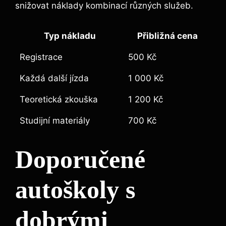
snižovat náklady kombinací různých služeb.
Typ nákladu
Přibližná cena
Registrace
500 Kč
Každá další jízda
1 000 Kč
Teoretická zkouška
1 200 Kč
Studijní materiály
700 Kč
Doporučené
autoškoly s
dobrými