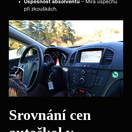
Úspěšnost absolventů
– Míra úspěchu
při zkouškách.
Srovnání cen