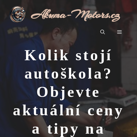
Přeskočit
Akuma-Motors.cz
na
obsah
Menu
Kolik stojí
autoškola?
Objevte
aktuální ceny
a tipy na