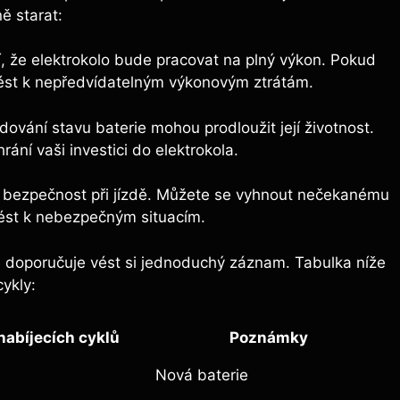
ě starat:
í, že elektrokolo bude pracovat na plný výkon. Pokud
vést k nepředvídatelným výkonovým ztrátám.
ování stavu baterie mohou prodloužit její životnost.
ání vaši investici do elektrokola.
e bezpečnost při jízdě. Můžete se vyhnout nečekanému
vést k nebezpečným situacím.
 se doporučuje vést si jednoduchý záznam. Tabulka níže
cykly:
nabíjecích cyklů
Poznámky
Nová baterie