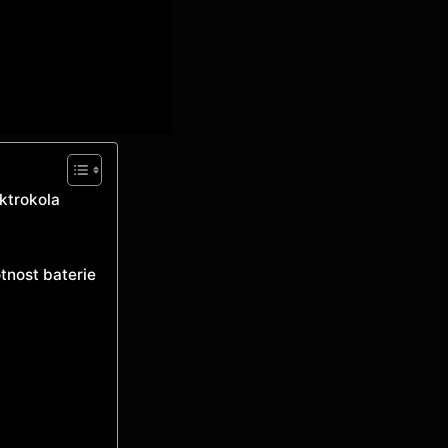
ektrokola
otnost baterie