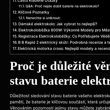
Často Kladené Otázky
Q&A: Proč nejde dobít baterie na elektrokolo?
Klíčové Poznatky
Nenechte si uniknout:
Dámské elektrokolo: Jak vybrat to nejlepší?
Elektrokoloběžka 800W: Výkonné Modely pro Měs
Registrace Elektrokoloběžky: Co Potřebujete Vědě
B B Rapid 2 elektrický skútr: Podrobná recenze a t
Elektrická motorka cross: Nejlepší modely a recen
Proč je důležité v
stavu baterie elekt
Důležitost sledování stavu baterie vašeho elektrok
paměti, že baterie je klíčovou součástí, která urču
Věnováním pozornosti jejímu stavu můžete zabrán