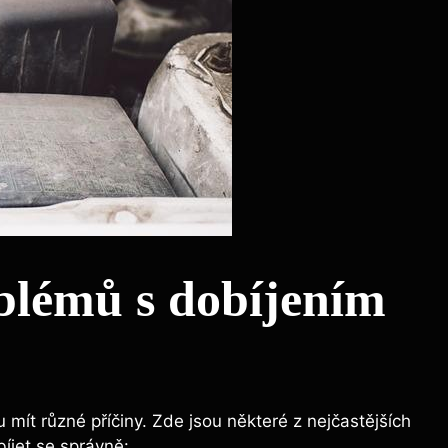
blémů s dobíjením
mít různé příčiny. Zde jsou některé z nejčastějších
bíjet se správně: