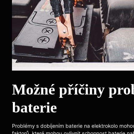
Možné příčiny pro
baterie
Problémy s dobíjením baterie na elektrokolo mohou 
faktorů, které mohou ovlivnit schopnost baterie na