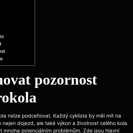
to
t
est
ze
ěnovat pozornost
rokola
ola nelze podceňovat. Každý cyklista by měl mít na
je nejen dojezd, ale také výkon a životnost celého kola.
it mnoha potenciálním problémům. Zde jsou hlavní