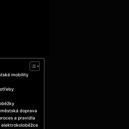
tské mobility
potřeby
loběžky
 a městská doprava
proces a pravidla
na elektrokoloběžce