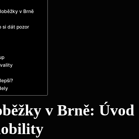
oloběžky v Brně
 si dát pozor
up
vality
lepší?
dely
loběžky v Brně: Úvod
obility