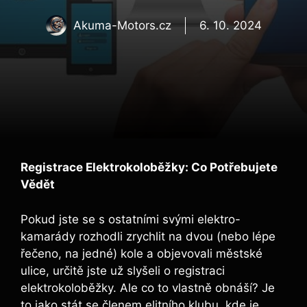
Akuma-Motors.cz
6. 10. 2024
Registrace Elektrokoloběžky: Co Potřebujete
Vědět
Pokud jste se s ostatními svými elektro-
kamarády rozhodli zrychlit na dvou (nebo lépe
řečeno, na jedné) kole a objevovali městské
ulice, určitě jste už slyšeli o registraci
elektrokoloběžky. Ale co to vlastně obnáší? Je
to jako stát se členem elitního klubu, kde je