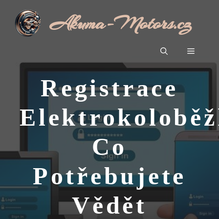
Přeskočit
Akuma-Motors.cz
na
obsah
Menu
Registrace
Elektrokoloběž
Co
Potřebujete
Vědět